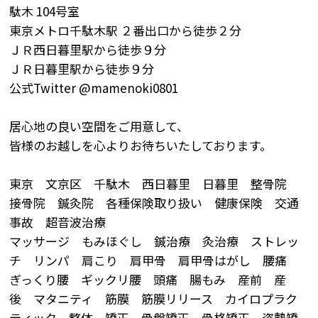
駄木 104号室
東京メトロ千駄木駅 ２番出口から徒歩２分
ＪＲ西日暮里駅から徒歩９分
ＪＲ日暮里駅から徒歩９分
公式Twitter @mamenoki0801
居心地の良い空間をご用意して、
皆様のお越しを心よりお待ちいたしております。
東京 文京区 千駄木 西日暮里 日暮里 整骨院
接骨院 鍼灸院 各種保険取り扱い 健康保険 交通
事故 超音波治療
マッサージ もみほぐし 鍼治療 灸治療 ストレッ
チ リンパ 肩こり 肩甲骨 肩甲骨はがし 腰痛
ぎっくり腰 ギックリ腰 頭痛 腸もみ 産前 産
後 マタニティ 筋膜 筋膜リリース カイロプラク
ティック 整体 矯正 骨盤矯正 骨格矯正 姿勢矯