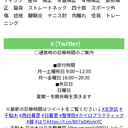
正 猫背 ストレートネック 四十肩 スポーツ外
傷 捻挫 腱鞘炎 テニス肘 肉離れ 怪我 トレー
ニング
Ｘ(Twitter)
○通常時の診療時間のご案内
◼︎受付時間
月〜土曜祝日 9:00〜12:30
月〜金曜日 16:00〜20:30
◼︎休診日
日曜日
夏期・冬期休暇を頂きます
※最新の診療時間はツイートをご覧ください↓
#文京区
#
千駄木
#西日暮里
#日暮里
#整骨院
#カイロプラクティック
#鍼
#はり
https://t.co/8X7pDKomYC
— 千駄木 豆の木はり灸整骨院 (@mamenoki0801)
July 7,