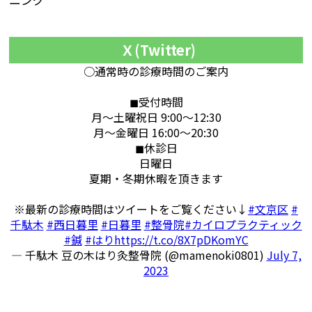
Ｘ(Twitter)
○通常時の診療時間のご案内
◼︎受付時間
月〜土曜祝日 9:00〜12:30
月〜金曜日 16:00〜20:30
◼︎休診日
日曜日
夏期・冬期休暇を頂きます
※最新の診療時間はツイートをご覧ください↓
#文京区
#
千駄木
#西日暮里
#日暮里
#整骨院
#カイロプラクティック
#鍼
#はり
https://t.co/8X7pDKomYC
— 千駄木 豆の木はり灸整骨院 (@mamenoki0801)
July 7,
2023