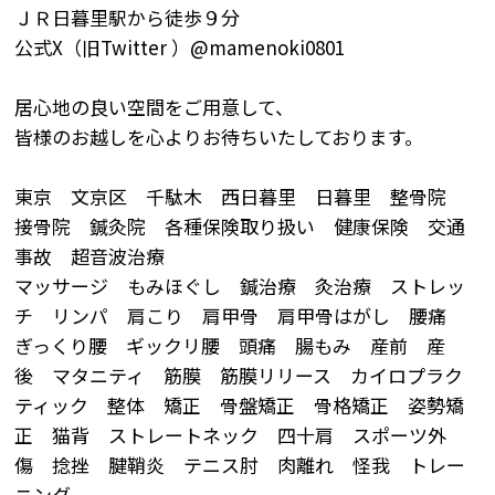
ＪＲ日暮里駅から徒歩９分
公式X（旧Twitter ）@mamenoki0801
居心地の良い空間をご用意して、
皆様のお越しを心よりお待ちいたしております。
東京 文京区 千駄木 西日暮里 日暮里 整骨院
接骨院 鍼灸院 各種保険取り扱い 健康保険 交通
事故 超音波治療
マッサージ もみほぐし 鍼治療 灸治療 ストレッ
チ リンパ 肩こり 肩甲骨 肩甲骨はがし 腰痛
ぎっくり腰 ギックリ腰 頭痛 腸もみ 産前 産
後 マタニティ 筋膜 筋膜リリース カイロプラク
ティック 整体 矯正 骨盤矯正 骨格矯正 姿勢矯
正 猫背 ストレートネック 四十肩 スポーツ外
傷 捻挫 腱鞘炎 テニス肘 肉離れ 怪我 トレー
ニング