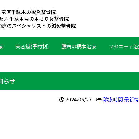
文京区千駄木の鍼灸整骨院
扱い 千駄木豆の木はり灸整骨院
治療のスペシャリストの鍼灸整骨院
療
美容鍼(予約制)
腰痛の根本治療
マタニティ治
お知らせ
2024/05/27
診療時間 最新