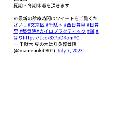
夏期・冬期休暇を頂きます
※最新の診療時間はツイートをご覧くだ
さい↓
#文京区
#千駄木
#西日暮里
#日暮
里
#整骨院
#カイロプラクティック
#鍼
#
はり
https://t.co/8X7pDKomYC
— 千駄木 豆の木はり灸整骨院
(@mamenoki0801)
July 7, 2023