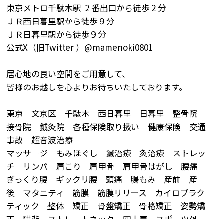
東京メトロ千駄木駅 ２番出口から徒歩２分
ＪＲ西日暮里駅から徒歩９分
ＪＲ日暮里駅から徒歩９分
公式X（旧Twitter ）@mamenoki0801
居心地の良い空間をご用意して、
皆様のお越しを心よりお待ちいたしております。
東京 文京区 千駄木 西日暮里 日暮里 整骨院
接骨院 鍼灸院 各種保険取り扱い 健康保険 交通
事故 超音波治療
マッサージ もみほぐし 鍼治療 灸治療 ストレッ
チ リンパ 肩こり 肩甲骨 肩甲骨はがし 腰痛
ぎっくり腰 ギックリ腰 頭痛 腸もみ 産前 産
後 マタニティ 筋膜 筋膜リリース カイロプラク
ティック 整体 矯正 骨盤矯正 骨格矯正 姿勢矯
正 猫背 ストレートネック 四十肩 スポーツ外