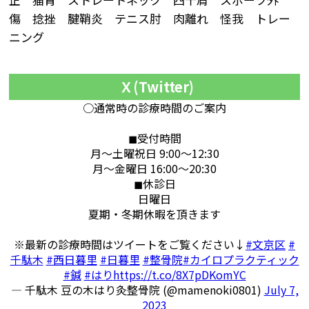
傷 捻挫 腱鞘炎 テニス肘 肉離れ 怪我 トレー
ニング
Ｘ(Twitter)
○通常時の診療時間のご案内
◼︎受付時間
月〜土曜祝日 9:00〜12:30
月〜金曜日 16:00〜20:30
◼︎休診日
日曜日
夏期・冬期休暇を頂きます
※最新の診療時間はツイートをご覧ください↓
#文京区
#
千駄木
#西日暮里
#日暮里
#整骨院
#カイロプラクティック
#鍼
#はり
https://t.co/8X7pDKomYC
— 千駄木 豆の木はり灸整骨院 (@mamenoki0801)
July 7,
2023