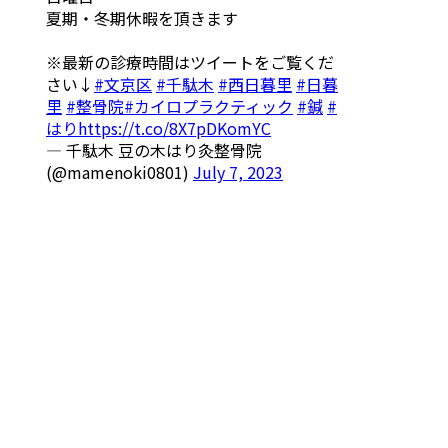
夏期・冬期休暇を頂きます
※最新の診療時間はツイートをご覧くだ
さい↓
#文京区
#千駄木
#西日暮里
#日暮
里
#整骨院
#カイロプラクティック
#鍼
#
はり
https://t.co/8X7pDKomYC
— 千駄木 豆の木はり灸整骨院
(@mamenoki0801)
July 7, 2023