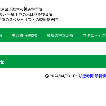
文京区千駄木の鍼灸整骨院
扱い 千駄木豆の木はり灸整骨院
治療のスペシャリストの鍼灸整骨院
療
美容鍼(予約制)
腰痛の根本治療
マタニティ治
らせ
2024/04/08
診療時間 最新