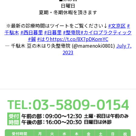
日曜日
夏期・冬期休暇を頂きます
※最新の診療時間はツイートをご覧ください↓
#文京区
#
千駄木
#西日暮里
#日暮里
#整骨院
#カイロプラクティック
#鍼
#はり
https://t.co/8X7pDKomYC
— 千駄木 豆の木はり灸整骨院 (@mamenoki0801)
July 7,
2023