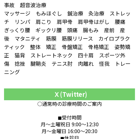
事故 超音波治療
マッサージ もみほぐし 鍼治療 灸治療 ストレッ
チ リンパ 肩こり 肩甲骨 肩甲骨はがし 腰痛
ぎっくり腰 ギックリ腰 頭痛 腸もみ 産前 産
後 マタニティ 筋膜 筋膜リリース カイロプラク
ティック 整体 矯正 骨盤矯正 骨格矯正 姿勢矯
正 猫背 ストレートネック 四十肩 スポーツ外
傷 捻挫 腱鞘炎 テニス肘 肉離れ 怪我 トレー
ニング
Ｘ(Twitter)
○通常時の診療時間のご案内
◼︎受付時間
月〜土曜祝日 9:00〜12:30
月〜金曜日 16:00〜20:30
◼︎休診日