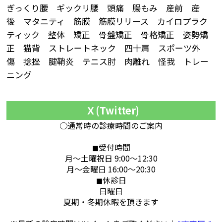
ぎっくり腰 ギックリ腰 頭痛 腸もみ 産前 産
後 マタニティ 筋膜 筋膜リリース カイロプラク
ティック 整体 矯正 骨盤矯正 骨格矯正 姿勢矯
正 猫背 ストレートネック 四十肩 スポーツ外
傷 捻挫 腱鞘炎 テニス肘 肉離れ 怪我 トレー
ニング
Ｘ(Twitter)
○通常時の診療時間のご案内
◼︎受付時間
月〜土曜祝日 9:00〜12:30
月〜金曜日 16:00〜20:30
◼︎休診日
日曜日
夏期・冬期休暇を頂きます