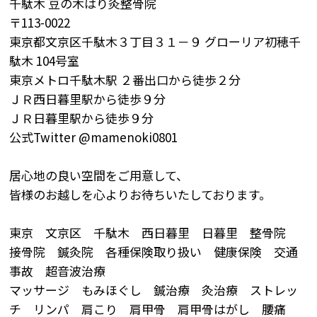
千駄木 豆の木はり灸整骨院
〒113-0022
東京都文京区千駄木３丁目３１－９ グローリア初穂千
駄木 104号室
東京メトロ千駄木駅 ２番出口から徒歩２分
ＪＲ西日暮里駅から徒歩９分
ＪＲ日暮里駅から徒歩９分
公式Twitter @mamenoki0801
居心地の良い空間をご用意して、
皆様のお越しを心よりお待ちいたしております。
東京 文京区 千駄木 西日暮里 日暮里 整骨院
接骨院 鍼灸院 各種保険取り扱い 健康保険 交通
事故 超音波治療
マッサージ もみほぐし 鍼治療 灸治療 ストレッ
チ リンパ 肩こり 肩甲骨 肩甲骨はがし 腰痛