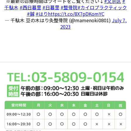
※最新の診療時間はツイートをご覧ください↓
#文京区
#
千駄木
#西日暮里
#日暮里
#整骨院
#カイロプラクティック
#鍼
#はり
https://t.co/8X7pDKomYC
— 千駄木 豆の木はり灸整骨院 (@mamenoki0801)
July 7,
2023