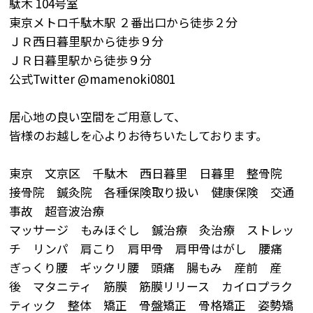
駄木
104
号室
東京メトロ千駄木駅
２番出口から徒歩２分
ＪＲ西日暮里駅から徒歩９分
ＪＲ日暮里駅から徒歩９分
公式
Twitter @mamenoki0801
居心地の良い空間をご用意して、
皆様のお越しを心よりお待ちいたしております。
東京 文京区 千駄木 西日暮里 日暮里 整骨院
接骨院 鍼灸院 各種保険取り扱い 健康保険 交通
事故 超音波治療
マッサージ もみほぐし 鍼治療 灸治療 ストレッ
チ リンパ 肩こり 肩甲骨 肩甲骨はがし 腰痛
ぎっくり腰 ギックリ腰 頭痛 腸もみ 産前 産
後 マタニティ 筋膜 筋膜リリース カイロプラク
ティック 整体 矯正 骨盤矯正 骨格矯正 姿勢矯