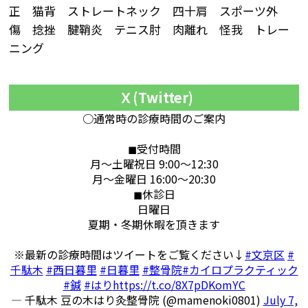
正 猫背 ストレートネック 四十肩 スポーツ外
傷 捻挫 腱鞘炎 テニス肘 肉離れ 怪我 トレー
ニング
Ｘ(Twitter)
○通常時の診療時間のご案内
◼︎受付時間
月〜土曜祝日 9:00〜12:30
月〜金曜日 16:00〜20:30
◼︎休診日
日曜日
夏期・冬期休暇を頂きます
※最新の診療時間はツイートをご覧ください↓
#文京区
#
千駄木
#西日暮里
#日暮里
#整骨院
#カイロプラクティック
#鍼
#はり
https://t.co/8X7pDKomYC
— 千駄木 豆の木はり灸整骨院 (@mamenoki0801)
July 7,